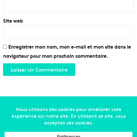
*
Site web
Enregistrer mon nom, mon e-mail et mon site dans le
navigateur pour mon prochain commentaire.
Copyright © 2014-2022
Made in Marseille
. Tous droits
réservés -
mentions légales
-
nous contacter
-
qui
sommes-nous
-
annonceurs