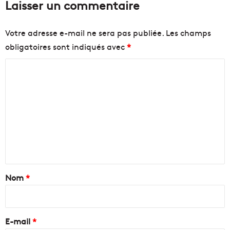
Laisser un commentaire
Votre adresse e-mail ne sera pas publiée.
Les champs
obligatoires sont indiqués avec
*
C
o
m
m
e
n
t
a
Nom
*
i
r
e
E-mail
*