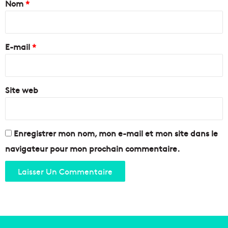
Nom
*
s
c
e
o
i
s
m
r
u
m
e
r
E-mail
*
e
l
r
*
a
ç
C
a
a
Site web
n
n
t
e
s
b
d
i
e
Enregistrer mon nom, mon e-mail et mon site dans le
è
P
navigateur pour mon prochain commentaire.
r
r
e
o
!
v
e
n
c
e