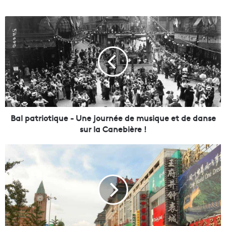
B
a
l
p
a
t
r
i
o
t
Bal patriotique - Une journée de musique et de danse
i
sur la Canebière !
q
u
L
e
a
-
C
U
h
n
i
e
n
j
e
o
,