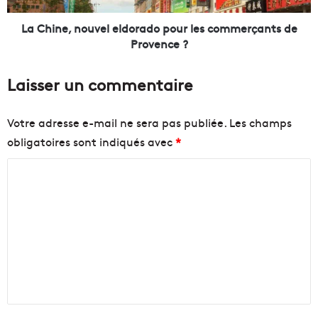
u
n
r
o
La Chine, nouvel eldorado pour les commerçants de
n
u
Provence ?
é
v
e
e
Laisser un commentaire
d
l
e
e
m
l
Votre adresse e-mail ne sera pas publiée.
Les champs
u
d
obligatoires sont indiqués avec
*
s
o
i
r
C
q
a
u
d
o
e
o
m
e
p
m
t
o
d
u
e
e
r
n
d
l
a
e
t
n
s
a