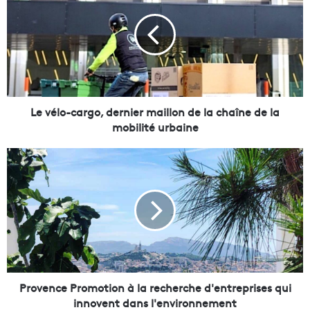
v
é
l
o
-
c
a
r
Le vélo-cargo, dernier maillon de la chaîne de la
g
mobilité urbaine
o
,
P
d
r
e
o
r
v
n
e
i
n
e
c
r
e
m
P
a
r
Provence Promotion à la recherche d'entreprises qui
i
o
innovent dans l'environnement