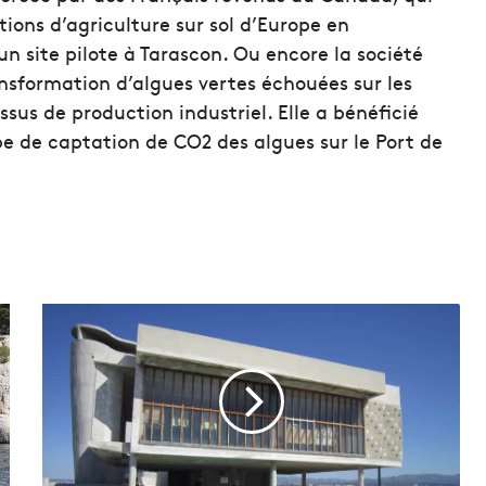
tions d’agriculture sur sol d’Europe en
n site pilote à Tarascon. Ou encore la société
ansformation d’algues vertes échouées sur les
ssus de production industriel. Elle a bénéficié
e de captation de CO2 des algues sur le Port de
Q
u
e
v
i
s
i
t