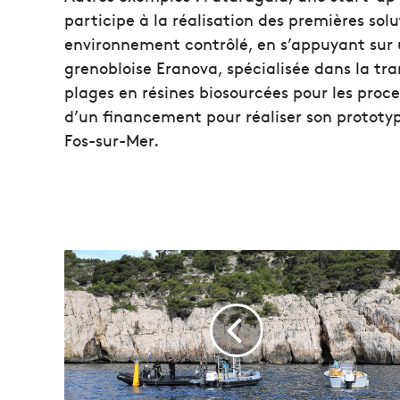
participe à la réalisation des premières solu
environnement contrôlé, en s’appuyant sur u
grenobloise Eranova, spécialisée dans la tr
plages en résines biosourcées pour les proce
d’un financement pour réaliser son prototyp
Fos-sur-Mer.
C
o
n
g
r
è
s
m