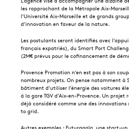
L’agence vise à accompagner une dizaine de
les rapprochant de la Métropole Aix-Marseill
l’Université Aix-Marseille et de grands group
d’innovation en faveur de la nature.
Les postulants seront identifiés avec l’app
français expatriés), du Smart Port Challen
(2M€ prévus pour le cofinancement de démo
Provence Promotion n’en est pas à son coup
nombreux projets. On pense notamment à So
bâtiment d’utiliser l’énergie des voitures é
à la gare TGV d’Aix-en-Provence. Un projet ré
déjà considéré comme une des innovations 
to grid.
Autres exemples : Futuragaïa, une start-up