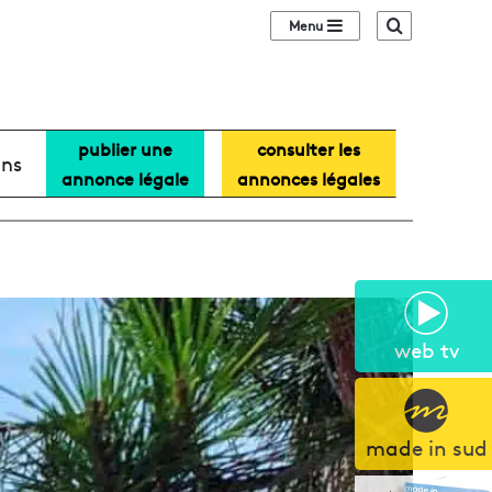
Sidebar (barre lat
Recherche
publier une
consulter les
ans
annonce légale
annonces légales
web tv
made in sud