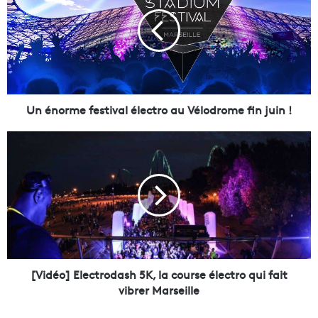
é
n
o
r
m
e
f
e
Un énorme festival électro au Vélodrome fin juin !
s
t
[
i
V
v
i
a
d
l
é
é
o
l
]
e
E
c
l
t
e
[Vidéo] Electrodash 5K, la course électro qui fait
r
c
vibrer Marseille
o
t
a
r