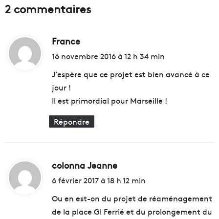
2 commentaires
u
o
V
d
é
a
l
France
d
s
o
h
i
16 novembre 2016 à 12 h 34 min
d
5
t
r
K
J’espère que ce projet est bien avancé à ce
o
,
jour !
m
l
:
Il est primordial pour Marseille !
e
a
f
c
Répondre
i
o
n
u
j
r
u
s
i
e
colonna Jeanne
d
n
é
i
6 février 2017 à 18 h 12 min
!
l
t
e
Ou en est-on du projet de réaménagement
c
de la place Gl Ferrié et du prolongement du
t