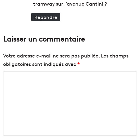
:
tramway sur l’avenue Cantini ?
r
o
Répondre
q
u
i
f
Laisser un commentaire
a
i
Votre adresse e-mail ne sera pas publiée.
Les champs
t
v
obligatoires sont indiqués avec
*
i
C
b
r
o
e
m
r
M
m
a
e
r
s
n
e
t
i