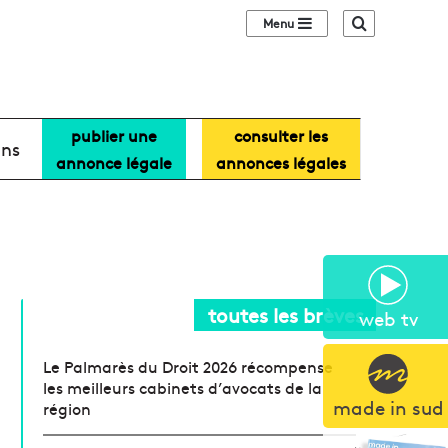
Sidebar (barre lat
Recherche
publier une
consulter les
ans
annonce légale
annonces légales
toutes les brèves
web tv
Le Palmarès du Droit 2026 récompense
les meilleurs cabinets d’avocats de la
made in sud
région