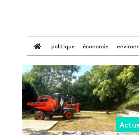
élément de menu
politique
économie
environ
Actu