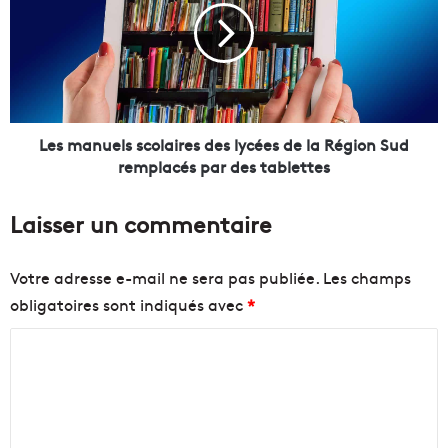
r
m
i
a
m
n
e
u
n
e
t
l
e
s
Les manuels scolaires des lycées de la Région Sud
z
s
remplacés par des tablettes
l
c
e
o
Laisser un commentaire
b
l
r
a
u
i
Votre adresse e-mail ne sera pas publiée.
Les champs
n
r
obligatoires sont indiqués avec
*
c
e
h
s
C
o
d
u
e
o
l
s
m
e
l
m
c
y