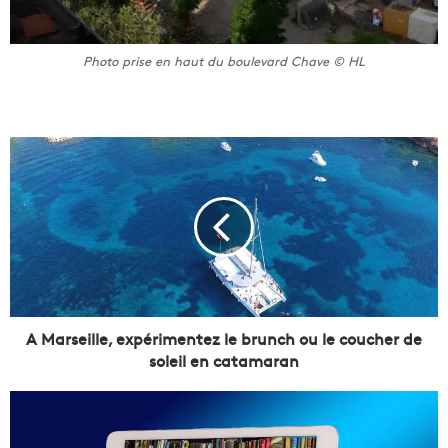
Photo prise en haut du boulevard Chave © HL
A
M
a
r
s
e
i
l
l
e
A Marseille, expérimentez le brunch ou le coucher de
,
soleil en catamaran
e
x
L
p
e
é
s