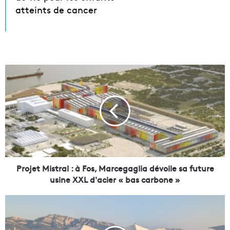
atteints de cancer
P
r
o
j
e
t
M
i
s
t
Projet Mistral : à Fos, Marcegaglia dévoile sa future
r
usine XXL d'acier « bas carbone »
a
l
V
:
i
à
d