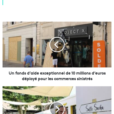
U
n
f
o
n
d
s
d
’
a
Un fonds d’aide exceptionnel de 10 millions d’euros
i
déployé pour les commerces sinistrés
d
e
U
e
n
x
e
c
é
e
c