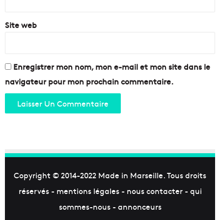
a
t
r
é
Site web
s
«
e
L
i
’
l
A
Enregistrer mon nom, mon e-mail et mon site dans le
l
p
e
a
navigateur pour mon prochain commentaire.
r
t
é
P
o
l
i
t
i
Copyright © 2014-2022
Made in Marseille
. Tous droits
q
réservés -
mentions légales
-
nous contacter
-
qui
u
e
sommes-nous
-
annonceurs
»