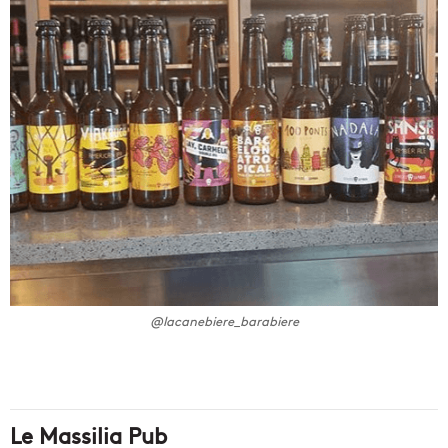
@lacanebiere_barabiere
Le Massilia Pub