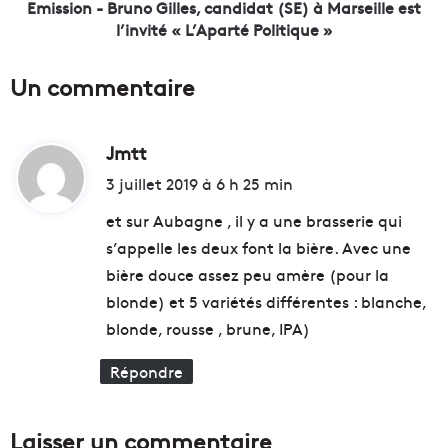
i
B
Emission - Bruno Gilles, candidat (SE) à Marseille est
t
r
l’invité « L’Aparté Politique »
i
u
q
n
Un commentaire
u
o
e
G
,
i
à
Jmtt
d
l
l
l
i
3 juillet 2019 à 6 h 25 min
a
e
t
r
s
et sur Aubagne , il y a une brasserie qui
e
,
s’appelle les deux font la bière. Avec une
n
c
:
bière douce assez peu amère (pour la
c
a
o
n
blonde) et 5 variétés différentes : blanche,
n
d
blonde, rousse , brune, IPA)
t
i
r
d
Répondre
e
a
d
t
e
(
Laisser un commentaire
s
S