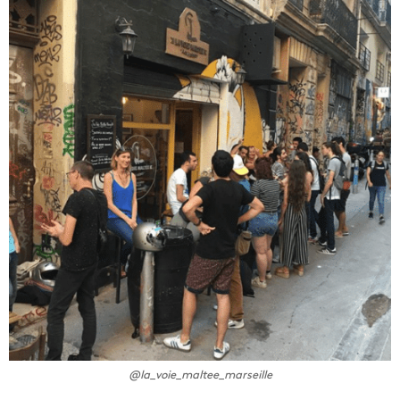
@la_voie_maltee_marseille