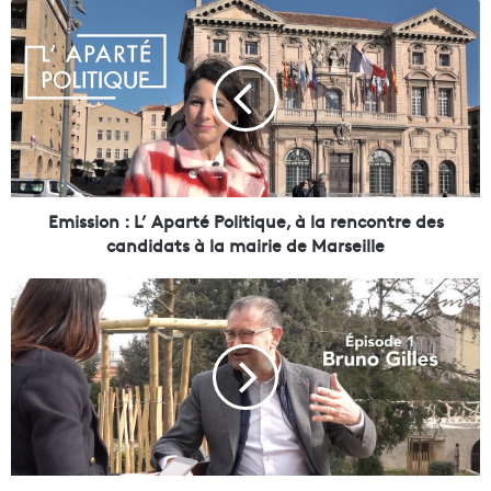
E
m
i
s
s
i
o
n
:
Emission : L’ Aparté Politique, à la rencontre des
L
candidats à la mairie de Marseille
’
A
E
p
m
a
i
r
s
t
s
é
i
P
o
o
n
l
-