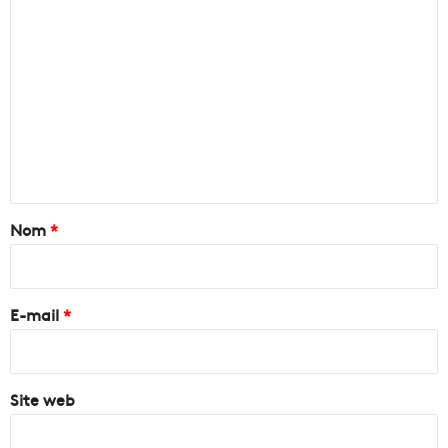
C
o
m
m
e
n
t
a
Nom
*
i
r
e
E-mail
*
*
Site web