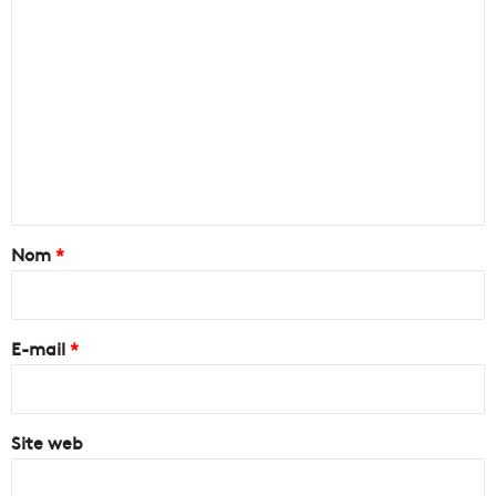
C
o
m
m
e
n
t
a
Nom
*
i
r
e
E-mail
*
*
Site web