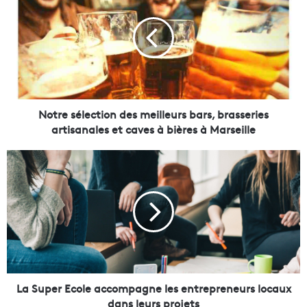
t
r
e
s
é
l
e
c
Notre sélection des meilleurs bars, brasseries
t
artisanales et caves à bières à Marseille
i
o
L
n
a
d
S
e
u
s
p
m
e
e
r
i
E
l
c
l
o
La Super Ecole accompagne les entrepreneurs locaux
e
l
dans leurs projets