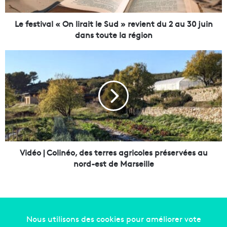
v
a
l
Le festival « On lirait le Sud » revient du 2 au 30 juin
«
dans toute la région
O
n
V
l
i
i
d
r
é
a
o
i
|
t
C
l
o
e
l
S
i
Vidéo | Colinéo, des terres agricoles préservées au
u
n
nord-est de Marseille
d
é
»
o
r
,
e
d
v
e
i
s