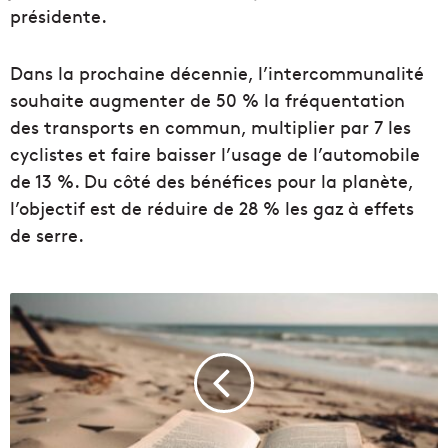
présidente.
Dans la prochaine décennie, l’intercommunalité
souhaite augmenter de 50 % la fréquentation
des transports en commun, multiplier par 7 les
cyclistes et faire baisser l’usage de l’automobile
de 13 %. Du côté des bénéfices pour la planète,
l’objectif est de réduire de 28 % les gaz à effets
de serre.
L
e
f
e
s
t
i