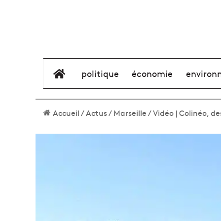
élément de menu
politique
économie
environ
Accueil
/
Actus
/
Marseille
/
Vidéo | Colinéo, d