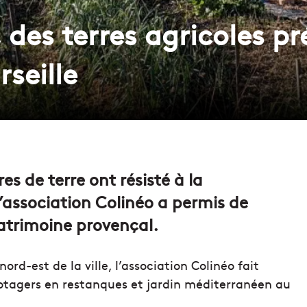
, des terres agricoles p
seille
es de terre ont résisté à la
l’association Colinéo a permis de
patrimoine provençal.
rd-est de la ville, l’association Colinéo fait
potagers en restanques et jardin méditerranéen au