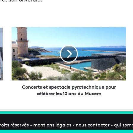
C
o
n
c
e
r
t
s
e
t
Concerts et spectacle pyrotechnique pour
s
célébrer les 10 ans du Mucem
p
e
c
t
a
roits réservés -
mentions légales
-
nous contacter
-
qui som
c