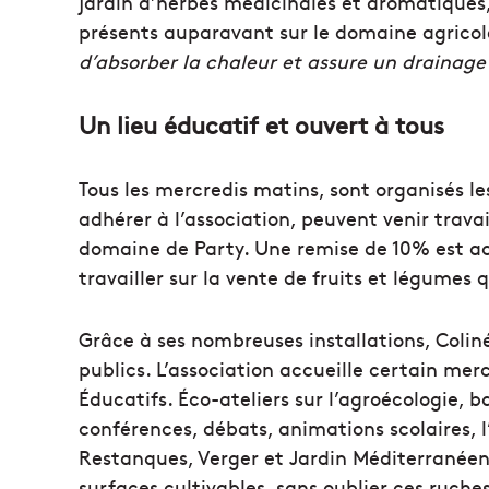
jardin d’herbes médicinales et aromatiques,
présents auparavant sur le domaine agricol
d’absorber la chaleur et assure un drainag
Un lieu éducatif et ouvert à tous
Tous les mercredis matins, sont organisés l
adhérer à l’association, peuvent venir trav
domaine de Party. Une remise de 10% est a
travailler sur la vente de fruits et légumes q
Grâce à ses nombreuses installations, Coliné
publics. L’association accueille certain mer
Éducatifs. Éco-ateliers sur l’agroécologie,
conférences, débats, animations scolaires, 
Restanques, Verger et Jardin Méditerranéen 
surfaces cultivables, sans oublier ces ruches