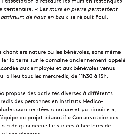
 l’association a restauré les murs en restanques
e centenaire. « L
es murs en pierre permettent
e optimum de haut en bas
» se réjouit Paul.
es chantiers nature où les bénévoles, sans même
ailler la terre sur le domaine anciennement appelé
ccordée aux employés et aux bénévoles venus
ui a lieu tous les mercredis, de 11h30 à 13h.
o propose des activités diverses à différents
credis des personnes en Instituts Médico-
 balades commentées « nature et patrimoine »,
l’équipe du projet éducatif « Conservatoire des
» a de quoi accueillir sur ces 6 hectares de
 et son oliveraie.