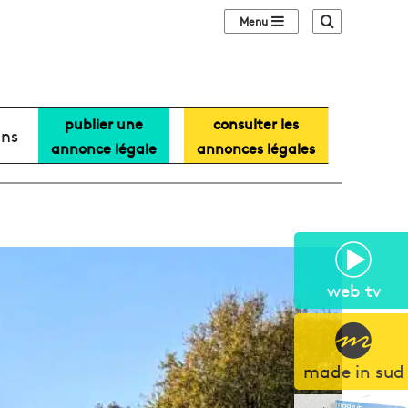
Sidebar (barre lat
Recherche
publier une
consulter les
ans
annonce légale
annonces légales
web tv
made in sud