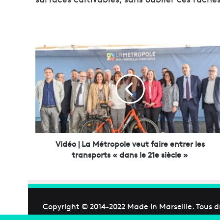
V
i
d
é
o
|
L
a
M
é
Vidéo | La Métropole veut faire entrer les
t
transports « dans le 21e siècle »
r
o
p
o
l
Copyright © 2014-2022
Made in Marseille
. Tous d
e