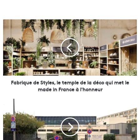
F
a
b
r
i
q
u
e
d
e
Fabrique de Styles, le temple de la déco qui met le
S
made in France à l'honneur
t
y
L
l
a
e
p
s
i
,
s
l
c