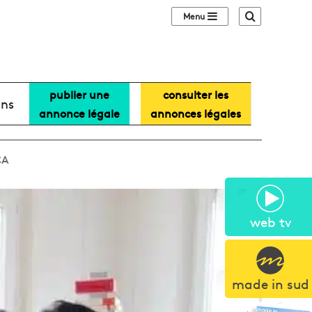
Sidebar (barre lat
Recherche
publier une
consulter les
ans
annonce légale
annonces légales
CA
web tv
made in sud