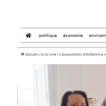
élément de menu
politique
économie
environ
Accueil
/
A la Une
/
L’association Altafemina 