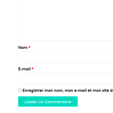
o
m
m
e
n
t
a
Nom
*
i
r
e
E-mail
*
*
Enregistrer mon nom, mon e-mail et mon site 