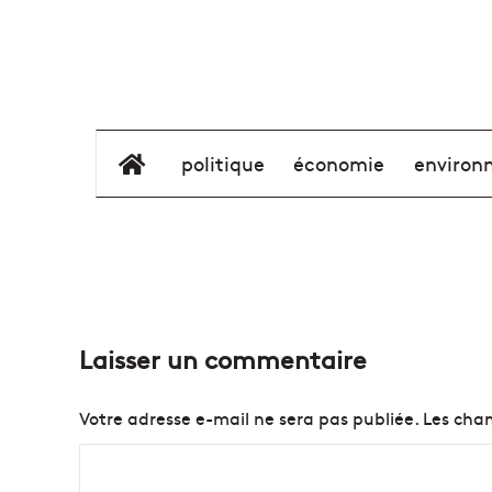
élément de menu
politique
économie
environ
Laisser un commentaire
Votre adresse e-mail ne sera pas publiée.
Les cham
C