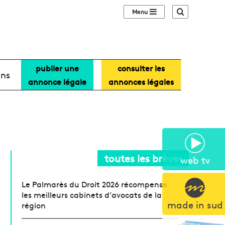
Sidebar (barre lat
Recherche
publier une
consulter les
ans
annonce légale
annonces légales
toutes les brèves
web tv
Le Palmarès du Droit 2026 récompense
les meilleurs cabinets d’avocats de la
made in sud
région