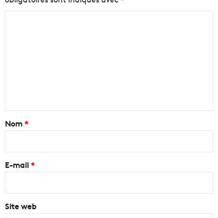
C
o
m
m
e
n
t
a
Nom
*
i
r
e
E-mail
*
*
Site web