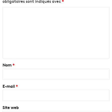
obligatoires sont indiqués avec
*
C
o
m
m
e
n
t
a
Nom
*
i
r
e
E-mail
*
*
Site web