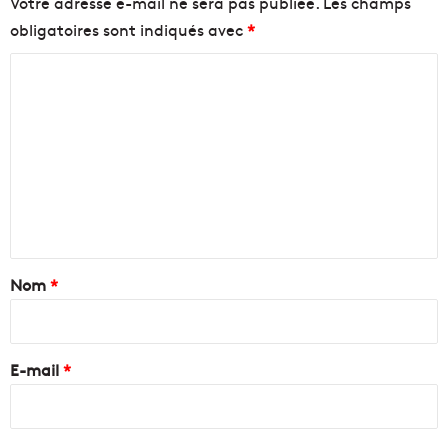
Votre adresse e-mail ne sera pas publiée.
Les champs
obligatoires sont indiqués avec
*
C
o
m
m
e
n
t
a
Nom
*
i
r
e
E-mail
*
*