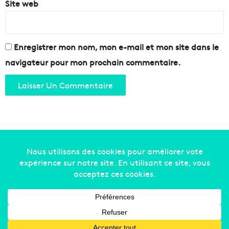
Site web
Enregistrer mon nom, mon e-mail et mon site dans le
navigateur pour mon prochain commentaire.
Copyright © 2014-2022
Made in Marseille
. Tous droits
réservés -
mentions légales
-
nous contacter
-
qui
sommes-nous
-
annonceurs
Facebook
X
Linkedin
YouTube
Instagram
RSS