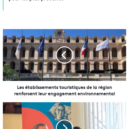
L
e
s
é
t
a
b
l
i
s
Les établissements touristiques de la région
s
renforcent leur engagement environnemental
e
m
L
e
'
n
a
t
m
s