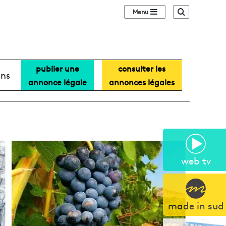
Sidebar (barre lat
Recherche
publier une
consulter les
ans
annonce légale
annonces légales
web tv
made in sud