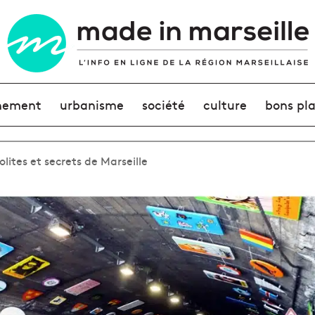
nement
urbanisme
société
culture
bons pl
solites et secrets de Marseille