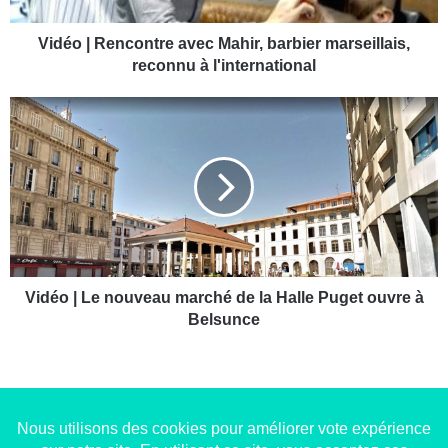
e
n
c
Vidéo | Rencontre avec Mahir, barbier marseillais,
o
reconnu à l'international
n
t
V
r
i
e
d
a
é
v
o
e
|
c
L
M
e
a
n
h
o
Vidéo | Le nouveau marché de la Halle Puget ouvre à
i
u
Belsunce
r
v
,
e
b
a
a
u
r
m
b
a
Copyright © 2014-2022
Made in Marseille
. Tous droits