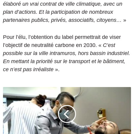
élaboré un vrai contrat de ville climatique, avec un
plan d’actions. Et la participation
de nombreux
partenaires publics, privés, associatifs, citoyens…
»
Pour l’élu, l’obtention du label permettrait de viser
l’objectif de neutralité carbone en 2030. «
C’est
possible sur la ville intramuros, hors bassin industriel.
En mettant la priorité sur le transport et le bâtiment,
ce n’est pas irréaliste
».
V
i
d
é
o
|
R