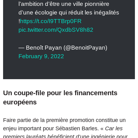
l’ambition d’être une ville pionnière
d’une écologie qui réduit les inégalités
!
https://t.co/I9TTBrp0FR
pic.twitter.com/QxdbSV8h82
— Benoît Payan (@BenoitPayan)
February 9, 2022
Un coupe-file pour les financements
européens
Faire partie de la première promotion constitue un
enjeu important pour Sébastien Barles. «
Car les
premiers lauréats bénéficient d’une ingénierie pour