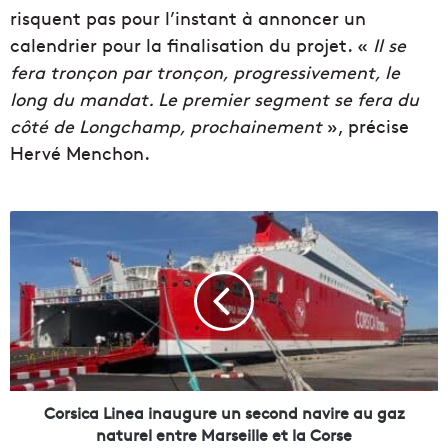
risquent pas pour l’instant à annoncer un
calendrier pour la finalisation du projet. «
Il se
fera tronçon par tronçon, progressivement, le
long du mandat. Le premier segment se fera du
côté de Longchamp, prochainement
», précise
Hervé Menchon.
C
o
r
s
i
c
a
L
i
n
Corsica Linea inaugure un second navire au gaz
e
naturel entre Marseille et la Corse