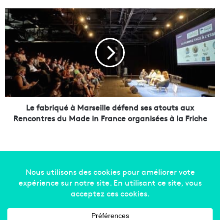
a
i
L
n
e
a
f
u
a
g
b
u
r
r
i
e
q
u
u
n
é
Le fabriqué à Marseille défend ses atouts aux
s
à
Rencontres du Made in France organisées à la Friche
e
M
c
a
o
r
n
s
d
e
n
i
Copyright © 2014-2022
Made in Marseille
. Tous droits
a
l
réservés -
mentions légales
-
nous contacter
-
qui
v
l
i
e
sommes-nous
-
annonceurs
r
d