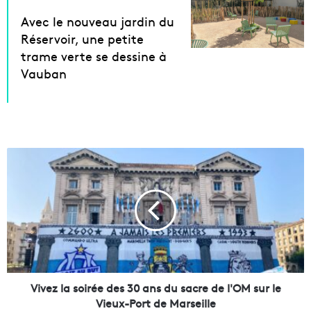
Avec le nouveau jardin du
Réservoir, une petite
trame verte se dessine à
Vauban
V
i
v
e
z
l
a
s
o
i
Vivez la soirée des 30 ans du sacre de l'OM sur le
r
Vieux-Port de Marseille