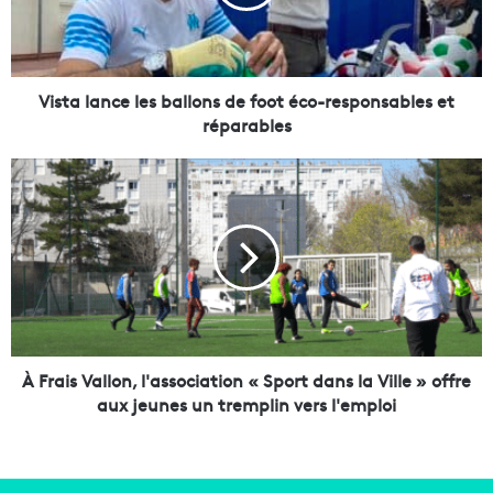
l
a
n
c
e
Vista lance les ballons de foot éco-responsables et
l
réparables
e
s
À
b
F
a
r
l
a
l
i
o
s
n
V
s
a
d
l
e
l
À Frais Vallon, l'association « Sport dans la Ville » offre
f
o
aux jeunes un tremplin vers l'emploi
o
n
o
,
t
l
é