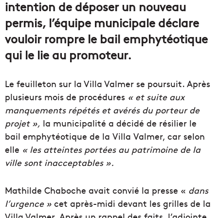
intention de déposer un nouveau
permis, l’équipe municipale déclare
vouloir rompre le bail emphytéotique
qui le lie au promoteur.
Le feuilleton sur la Villa Valmer se poursuit.
Après
plusieurs
mois
de
procédures
«
et
suite
aux
manquements
répétés
et
avérés
du
porteur
de
projet »,
la
municipalité
a
décidé
de
résilier
le
bail
emphytéotique
de
la
Villa
Valmer, car selon
elle
« les atteintes portées au patrimoine de la
ville sont inacceptables ».
Mathilde Chaboche avait convié la presse «
dans
l’urgence »
cet après-midi devant les grilles de la
Villa Valmer.
Après un rappel des faits,
l’adjointe