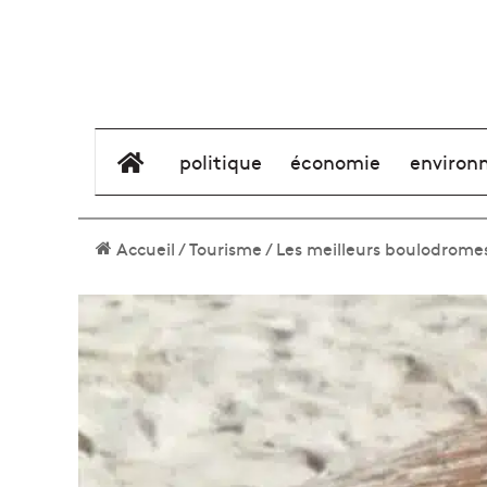
élément de menu
politique
économie
environ
Accueil
/
Tourisme
/
Les meilleurs boulodrome