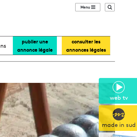
Sidebar (barre lat
Recherche
publier une
consulter les
ans
annonce légale
annonces légales
web tv
made in sud