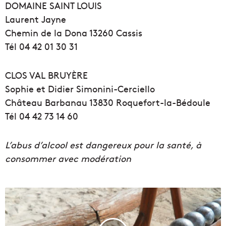
DOMAINE SAINT LOUIS
Laurent Jayne
Chemin de la Dona 13260 Cassis
Tél 04 42 01 30 31
CLOS VAL BRUYÈRE
Sophie et Didier Simonini-Cerciello
Château Barbanau 13830 Roquefort-la-Bédoule
Tél 04 42 73 14 60
L’abus d’alcool est dangereux pour la santé, à
consommer avec modération
L
e
s
m