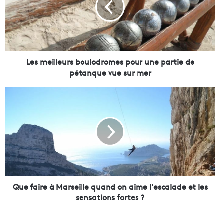
e
i
l
l
e
u
Les meilleurs boulodromes pour une partie de
r
pétanque vue sur mer
s
b
Q
o
u
u
e
l
f
o
a
d
i
r
r
o
e
m
à
e
M
Que faire à Marseille quand on aime l'escalade et les
s
a
sensations fortes ?
p
r
o
s