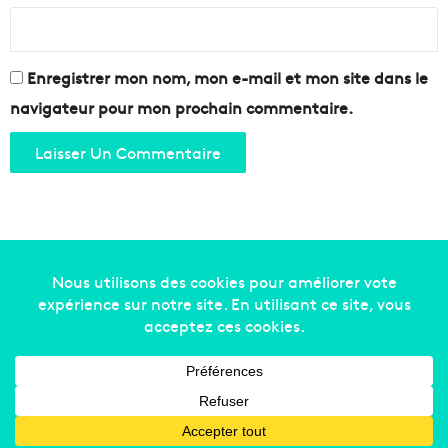
c
e
Enregistrer mon nom, mon e-mail et mon site dans le
navigateur pour mon prochain commentaire.
Copyright © 2014-2022
Made in Marseille
. Tous droits
réservés -
mentions légales
-
nous contacter
-
qui
sommes-nous
-
annonceurs
Facebook
X
Linkedin
YouTube
Instagram
RSS