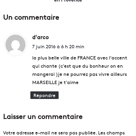
b
s
a
p
Un commentaire
g
o
a
u
g
r
e
d'arco
d
l
s
e
i
7 juin 2016 à 6 h 20 min
à
p
t
M
r
la plus belle ville de FRANCE avec l’accent
a
e
qui chante (c’est que du bonheur on en
r
m
:
mangerai )je ne pourrez pas vivre ailleurs
s
i
e
e
MARSEILLE je t’aime
i
r
l
S
Répondre
l
a
e
l
?
o
Laisser un commentaire
n
d
e
Votre adresse e-mail ne sera pas publiée.
Les champs