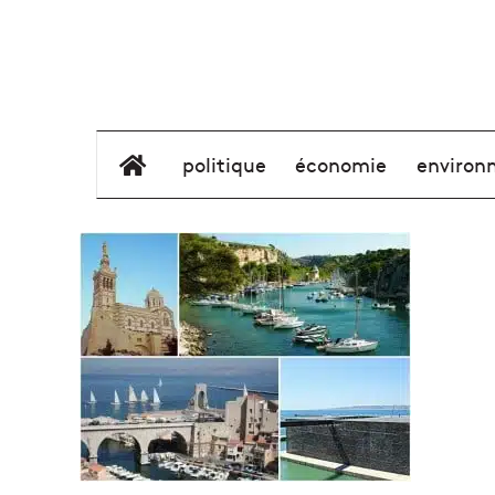
élément de menu
politique
économie
environ