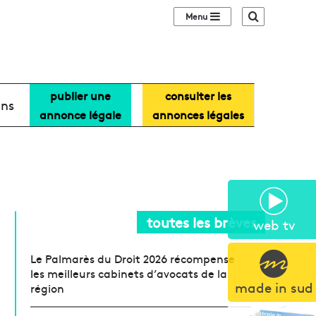
Sidebar (barre lat
Recherche
publier une
consulter les
ans
annonce légale
annonces légales
toutes les brèves
web tv
Le Palmarès du Droit 2026 récompense
les meilleurs cabinets d’avocats de la
made in sud
région