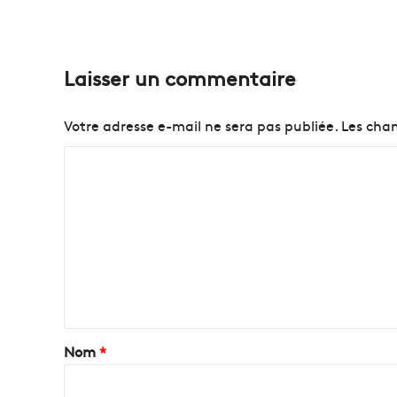
Laisser un commentaire
Votre adresse e-mail ne sera pas publiée.
Les cham
C
o
m
m
e
n
t
a
Nom
*
i