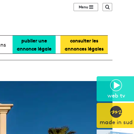
Sidebar (barre lat
Recherche
publier une
consulter les
ans
annonce légale
annonces légales
web tv
made in sud