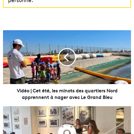
V
i
d
é
o
|
C
e
t
é
Vidéo | Cet été, les minots des quartiers Nord
t
apprennent à nager avec Le Grand Bleu
é
,
A
l
g
e
r
s
i
m