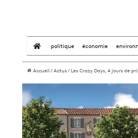
élément de menu
politique
économie
environ
Accueil
/
Actus
/
Les Crazy Days, 4 jours de p