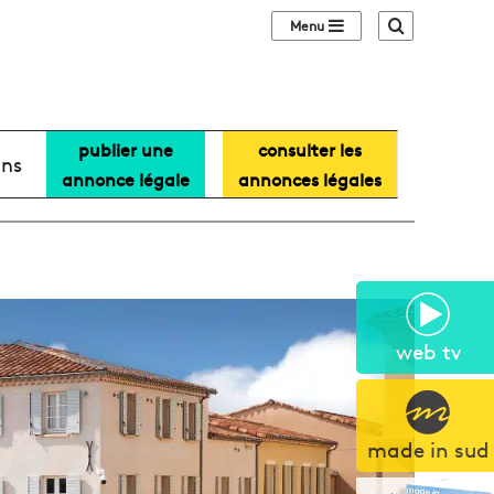
Sidebar (barre lat
Recherche
publier une
consulter les
ans
annonce légale
annonces légales
web tv
made in sud