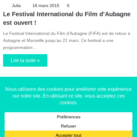
Julia
16 mars 2015
0
Le Festival International du Film d’Aubagne
est ouvert !
Le Festival International du Film d’Aubagne (FIFA) est de retour à
Aubagne et Marseille jusqu’au 21 mars. Ce festival a une
programmation…
Lire la suite »
Copyright © 2014-2022
Made in Marseille
. Tous droits
réservés -
mentions légales
-
nous contacter
-
qui
sommes-nous
-
annonceurs
Facebook
X
Linkedin
YouTube
Instagram
RSS