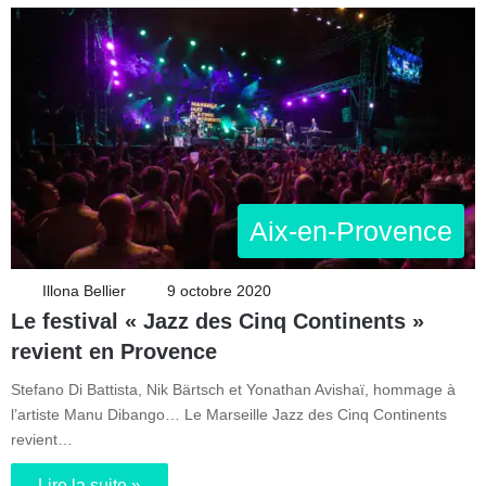
Aix-en-Provence
Illona Bellier
9 octobre 2020
Le festival « Jazz des Cinq Continents »
revient en Provence
Stefano Di Battista, Nik Bärtsch et Yonathan Avishaï, hommage à
l’artiste Manu Dibango… Le Marseille Jazz des Cinq Continents
revient…
Lire la suite »