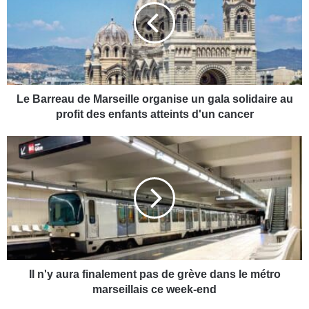
a
r
r
e
a
u
d
Le Barreau de Marseille organise un gala solidaire au
e
profit des enfants atteints d'un cancer
M
a
I
r
l
s
n
e
'
i
y
l
a
l
u
e
r
o
a
r
f
Il n'y aura finalement pas de grève dans le métro
g
i
marseillais ce week-end
a
n