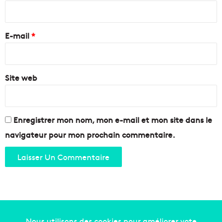
l
i
’
r
a
e
E-mail
*
s
s
*
a
u
Site web
t
d
u
c
e
Enregistrer mon nom, mon e-mail et mon site dans le
n
navigateur pour mon prochain commentaire.
t
r
e
-
v
i
l
l