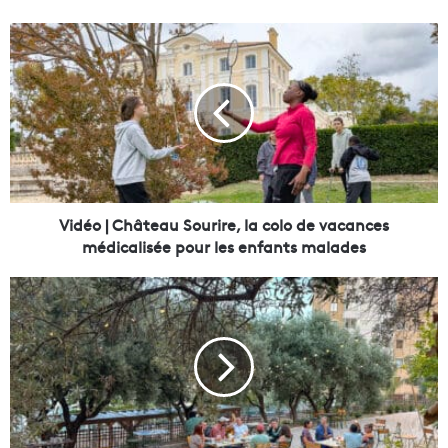
V
i
d
é
o
|
C
h
â
t
Vidéo | Château Sourire, la colo de vacances
e
médicalisée pour les enfants malades
a
u
V
S
i
o
d
u
é
r
o
i
|
r
À
e
V