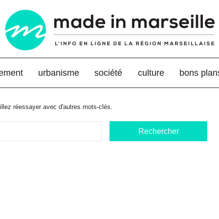
nement
urbanisme
société
culture
bons plan
llez réessayer avec d'autres mots-clés.
R
e
c
h
e
r
c
h
e
r