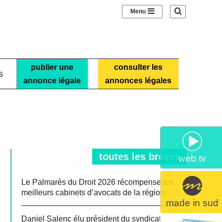
Sidebar (barre laté
Recherche
publier une
consulter les
s
annonce légale
annonces légales
toutes les brèves
web tv
Le Palmarès du Droit 2026 récompense les
meilleurs cabinets d’avocats de la région
made in sud
Daniel Salenc élu président du syndicat