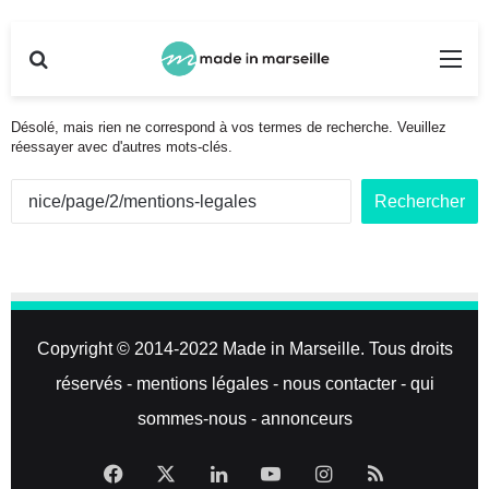
Rechercher
Me
Désolé, mais rien ne correspond à vos termes de recherche. Veuillez
réessayer avec d'autres mots-clés.
R
e
c
h
e
r
c
Copyright © 2014-2022
Made in Marseille
. Tous droits
h
e
réservés -
mentions légales
-
nous contacter
-
qui
r
sommes-nous
-
annonceurs
:
Facebook
X
Linkedin
YouTube
Instagram
RSS