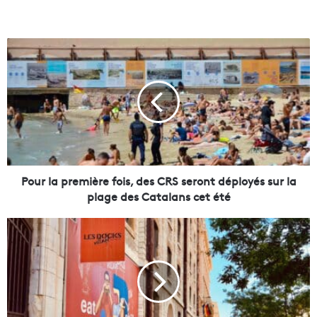
P
o
u
r
l
a
p
r
e
m
Pour la première fois, des CRS seront déployés sur la
i
plage des Catalans cet été
è
r
S
e
a
f
n
o
d
i
r
s
o
,
,