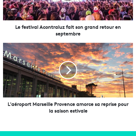
t
i
v
a
l
Le festival Acontraluz fait son grand retour en
A
septembre
c
o
L
n
'
t
a
r
é
a
r
l
o
u
p
z
o
f
r
a
t
L'aéroport Marseille Provence amorce sa reprise pour
i
M
la saison estivale
t
a
s
r
o
s
n
e