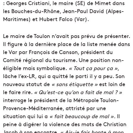
: Georges Cristiani, le maire (SE) de Mimet dans
les Bouches-du-Rhône, Jean-Paul David (Alpes-
Maritimes) et Hubert Falco (Var).
Le maire de Toulon n’avait pas prévu de présenter.
Il figure à la dernière place de la liste menée dans
le Var par François de Canson, président du
Comité régional du tourisme. Une position non-
éligible mais symbolique.
« Tout ça pour ça »
,
lâche l’ex-LR, qui a quitté le parti il y a peu. Son
nouveau statut de
« sans étiquette »
est loin de
le faire rire.
« Qu’est-ce qu’on a fait de mal ? »
interroge le président de la Métropole Toulon-
Provence-Méditerranée, attristé par une
situation qui lui a
« fait beaucoup de mal ».
Il
peine à digérer la violence des mots de Christian
Jacob à son encontre.
« Ais-je fais honte à mon