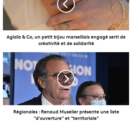
ï
a
&
C
o
,
Aglaïa & Co, un petit bijou marseillais engagé serti de
u
créativité et de solidarité
n
p
R
e
é
t
g
i
i
t
o
b
n
i
a
j
l
o
e
u
s
Régionales : Renaud Muselier présente une liste
m
:
"d'ouverture" et "territoriale"
a
R
r
e