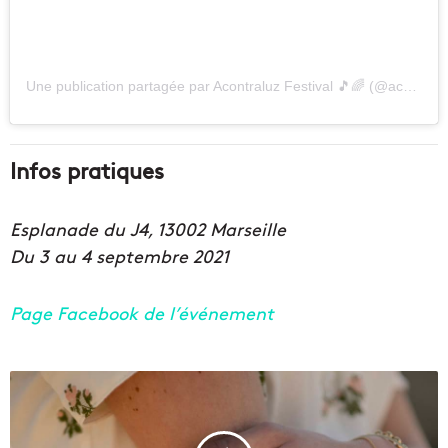
Une publication partagée par Acontraluz Festival 🎵🌈 (@acontraluz_festival)
Infos pratiques
Esplanade du J4, 13002 Marseille
Du 3 au 4 septembre 2021
Page Facebook de l’événement
A
g
l
a