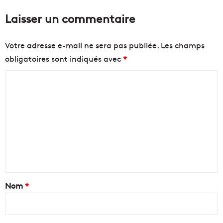
h
d
Laisser un commentaire
a
’
i
a
n
c
Votre adresse e-mail ne sera pas publiée.
Les champs
e
t
obligatoires sont indiqués avec
*
"
i
o
C
n
p
o
o
m
u
m
r
h
e
a
n
r
m
t
o
a
Nom
*
n
i
i
s
r
e