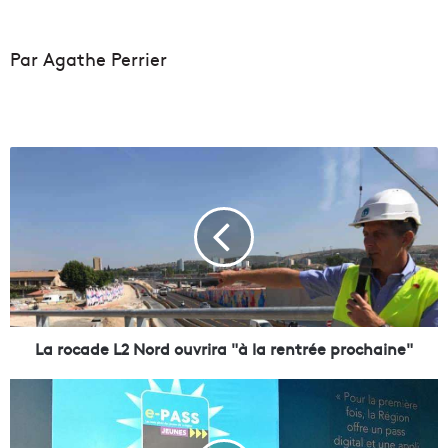
Par Agathe Perrier
L
a
r
o
c
a
d
e
L
2
La rocade L2 Nord ouvrira "à la rentrée prochaine"
N
o
L
r
a
d
r