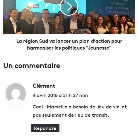
o
é
u
g
v
i
r
o
i
n
r
S
a
u
La région Sud va lancer un plan d’action pour
"
d
harmoniser les politiques "Jeunesse"
à
v
l
a
Un commentaire
a
l
r
a
e
n
n
Clément
d
c
t
e
i
4 avril 2018 à 21 h 27 min
r
r
t
é
u
Cool ! Marseille a besoin de lieu de vie, et
e
n
pas seulement de lieu de transit.
p
p
:
r
l
Répondre
o
a
c
n