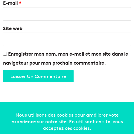
e
E-mail
*
r
l
*
e
s
Site web
p
o
l
i
t
Enregistrer mon nom, mon e-mail et mon site dans le
i
navigateur pour mon prochain commentaire.
q
u
e
s
"
J
e
u
n
Copyright © 2014-2022
Made in Marseille
. Tous droits
e
s
réservés -
mentions légales
-
nous contacter
-
qui