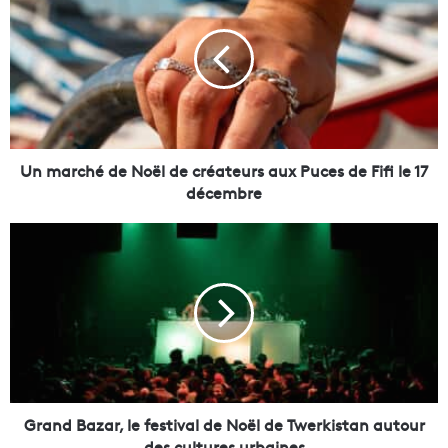
n
m
a
r
c
h
é
d
e
Un marché de Noël de créateurs aux Puces de Fifi le 17
N
décembre
o
ë
G
l
r
d
a
e
n
c
d
r
B
é
a
a
z
t
a
e
r
Grand Bazar, le festival de Noël de Twerkistan autour
u
,
des cultures urbaines