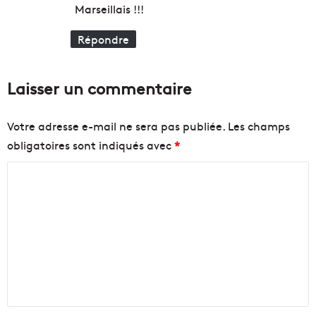
:
s
Marseillais !!!
p
o
o
n
Répondre
s
s
i
t
i
Laisser un commentaire
o
n
Votre adresse e-mail ne sera pas publiée.
Les champs
s
obligatoires sont indiqués avec
*
C
o
m
m
e
n
t