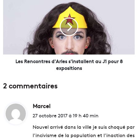
t
L
a
e
x
s
e
R
s
e
o
n
d
c
a
o
"
n
p
t
Les Rencontres d'Arles s'installent au J1 pour 8
o
r
expositions
u
e
r
s
2 commentaires
f
d
a
'
i
A
r
Marcel
d
r
e
l
i
27 octobre 2017 à 19 h 40 min
b
e
t
a
s
Nouvel arrivé dans la ville je suis choqué par
i
s
l’incivisme de la population et l’inaction des
s