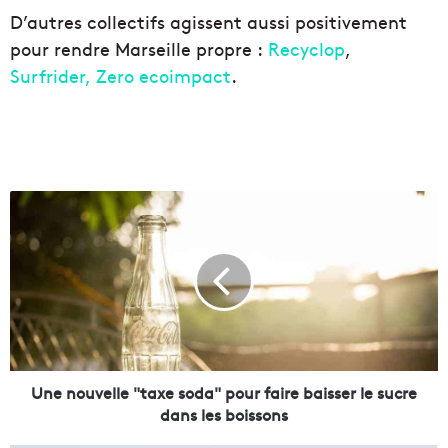
D’autres collectifs agissent aussi positivement
pour rendre Marseille propre :
Recyclop
,
Surfrider,
Zero ecoimpact
.
U
n
e
n
o
u
v
e
l
l
Une nouvelle "taxe soda" pour faire baisser le sucre
e
dans les boissons
"