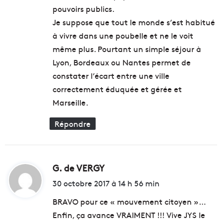
'
:
pouvoirs publics.
s
i
e
n
Je suppose que tout le monde s’est habitué
r
s
à vivre dans une poubelle et ne le voit
l
t
même plus. Pourtant un simple séjour à
e
a
s
Lyon, Bordeaux ou Nantes permet de
l
u
l
constater l’écart entre une ville
c
e
correctement éduquée et gérée et
r
n
Marseille.
e
t
d
a
Répondre
a
u
n
J
s
1
l
p
e
o
G. de VERGY
d
s
u
i
30 octobre 2017 à 14 h 56 min
b
r
t
o
8
BRAVO pour ce « mouvement citoyen »…
i
e
Enfin, ça avance VRAIMENT !!! Vive JYS le
s
x