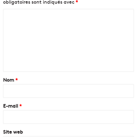
obligatoires sont indiqués avec
*
C
o
m
m
e
n
t
a
Nom
*
i
r
e
E-mail
*
*
Site web