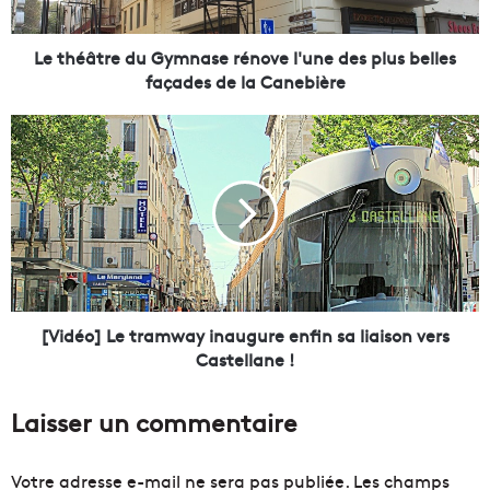
r
e
d
Le théâtre du Gymnase rénove l'une des plus belles
u
façades de la Canebière
G
y
[
m
V
n
i
a
d
s
é
e
o
r
]
é
L
n
e
o
t
[Vidéo] Le tramway inaugure enfin sa liaison vers
v
r
Castellane !
e
a
l
m
Laisser un commentaire
'
w
u
a
n
y
Votre adresse e-mail ne sera pas publiée.
Les champs