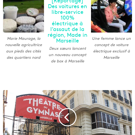
Marie Maurage, la
Une femme lance un
nouvelle agricultrice
concept de voiture
Deux sœurs lancent
aux pieds des cités
électrique exclusif à
un nouveau concept
des quartiers nord
Marseille
de box à Marseille
L
e
t
h
é
â
t