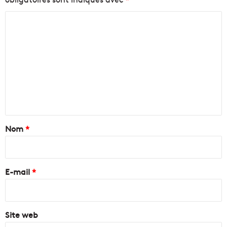
C
o
m
m
e
n
t
a
Nom
*
i
r
e
E-mail
*
*
Site web