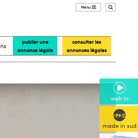
Sidebar (barre lat
Recherche
publier une
consulter les
ans
annonce légale
annonces légales
web tv
made in sud