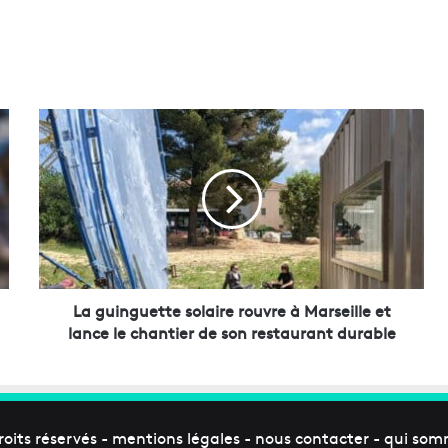
L
a
g
u
i
n
g
u
e
t
La guinguette solaire rouvre à Marseille et
t
lance le chantier de son restaurant durable
e
s
o
l
a
roits réservés -
mentions légales
-
nous contacter
-
qui som