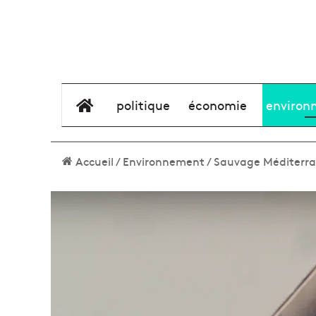
élément de menu
politique
économie
environ
Accueil
/
Environnement
/
Sauvage Méditerran