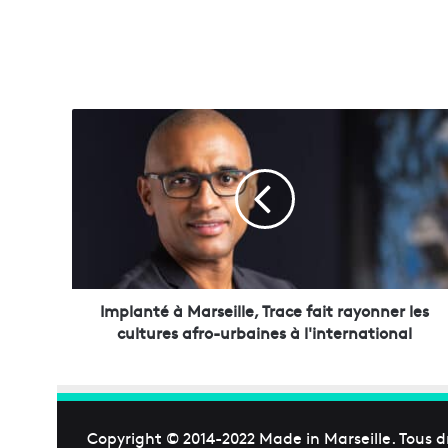
I
m
p
l
a
n
t
é
à
M
Implanté à Marseille, Trace fait rayonner les
a
cultures afro-urbaines à l'international
r
s
e
i
l
Copyright © 2014-2022
Made in Marseille
. Tous d